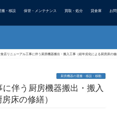
運搬・移設
保管・メンテナンス
買取・処分
貸倉庫
お問
飲食店リニューアル工事に伴う厨房機器搬出・搬入工事（経年劣化による厨房床の修
厨房機器の運搬・移設・移動
厨房床の修繕）