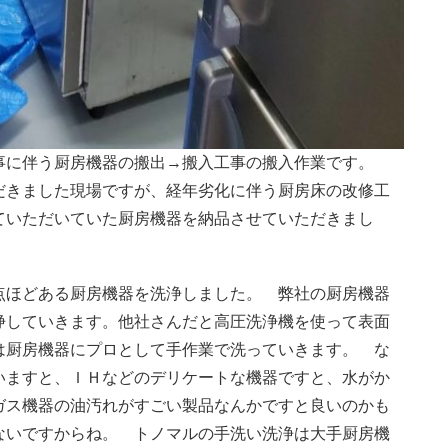
事に伴う厨房機器の搬出→搬入工事の搬入作業です。
だきました現場ですが、経年劣化に伴う厨房床の改修工
ていただいていた厨房機器を納品させていただきまし
点ほどある厨房機器を洗浄しました。 弊社の厨房機器
浄していきます。他社さんだと高圧洗浄機を使って表面
は厨房機器にプロとして手作業で洗っていきます。 な
いますと、ＩＨなどのデリケートな機器ですと、水がか
ガス機器の油汚れがすごい製品なんかですと良いのかも
ないですからね。 トノマルの手洗い洗浄は大手厨房機