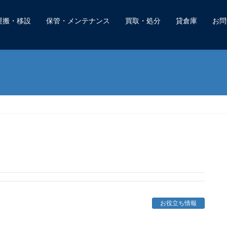
運搬・移設
保管・メンテナンス
買取・処分
貸倉庫
お問
お役立ち情報